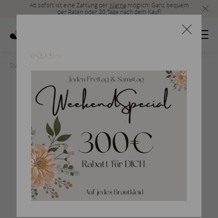
Ab sofort ist eine Zahlung per
Klarna
möglich! Ganz bequem
per Raten oder 30 Tage nach dem Kauf!
Startseite
>
Herrenmode_2019_36
Braumlutigam