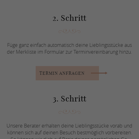
2. Schritt
Füge ganz einfach au­to­ma­tisch deine Lieb­lings­stü­cke aus
der Merk­lis­te im For­mu­lar zur Ter­min­ver­ein­ba­rung hinzu.
TERMIN AN­FRA­GEN
3. Schritt
Unsere Berater er­hal­ten deine Lieb­lings­stü­cke vorab und
können sich auf deinen Besuch best­mög­lich vor­be­rei­ten.