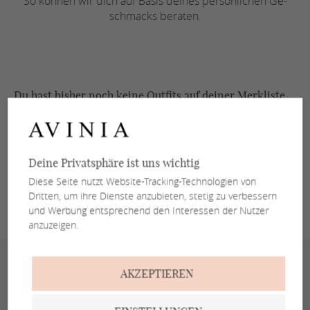
So können wir dich auf Basis deines per­sön­li­chen Ge­
schmacks beraten.
Du hast bisher noch keine Outfits auf deiner Merk­lis­te.
Ent­de­cke unsere ver­schie­de­nen Looks.
BRAUTKLEID-STILE
Deine Privatsphäre ist uns wichtig
Diese Seite nutzt Website-Tracking-Technologien von
BRÄUTIGAM-KOLLEKTION
Dritten, um ihre Dienste anzubieten, stetig zu verbessern
und Werbung entsprechend den Interessen der Nutzer
anzuzeigen.
AKZEPTIEREN