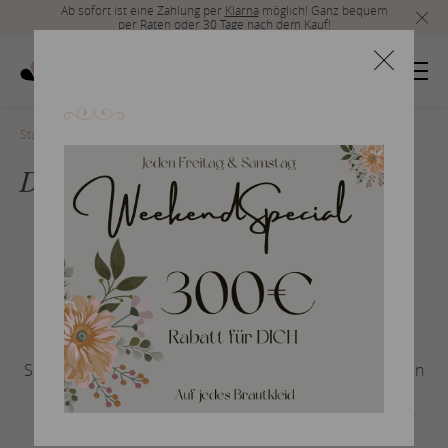
Ab sofort ist eine Zahlung per
Klarna
möglich! Ganz bequem
per Raten oder 30 Tage nach dem Kauf!
Startseite
>
Merkliste
Deine Merk­lis­te
1. Schritt
Setze deine Lieb­lings­stü­cke auf die Merk­lis­te. Noch kein
Lieb­lings­stück? Dann ent­de­cke unsere Kol­lek­tio­nen,
klicke auf den Button Braut­kleid-Stile oder Bräu­ti­gam-
Kol­lek­ti­on.