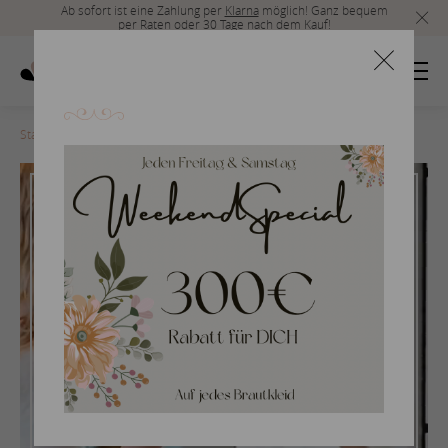
Ab sofort ist eine Zahlung per
Klarna
möglich! Ganz bequem
per Raten oder 30 Tage nach dem Kauf!
Startseite
>
Braut
>
Abteilung
Brautmode
Exklusive Brautmode mit
First-Class-Service