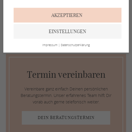
Wir stehen auf STARKE
AKZEPTIEREN
Bräute
Dein schöns­tes Be­ra­tungs­er­leb­nis
EINSTELLUNGEN
Impressum
|
Datenschutzerklärung
Termin vereinbaren
Vereinbare ganz einfach Deinen persönlichen
Beratungstermin. Unser erfahrenes Team hilft Dir
vorab auch gerne telefonisch weiter.
DEIN BERATUNGSTERMIN