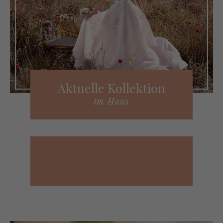
Ak­tu­el­le Kol­lek­ti­on
im Haus