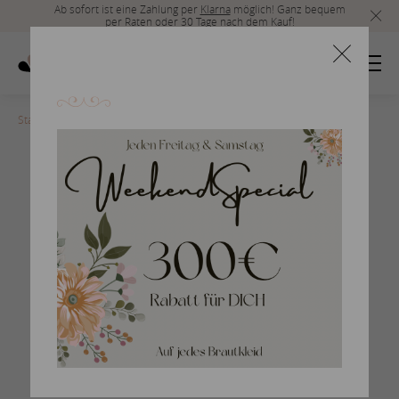
Ab sofort ist eine Zahlung per
Klarna
möglich! Ganz bequem
per Raten oder 30 Tage nach dem Kauf!
Startseite
>
EK1281_back
Prinzessin