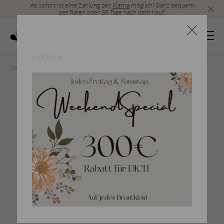
Ab sofort ist eine Zahlung per
Klarna
möglich! Ganz bequem
per Raten oder 30 Tage nach dem Kauf!
Startseite
>
11-Fit-and-Flair-2020
Fit and Flare