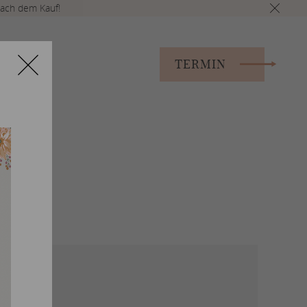
ach dem Kauf!
TERMIN
S