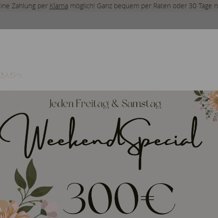
 eine Zahlung per
Klarna
möglich! Ganz bequem per Raten oder 30 Tage n
BRAUTKLEID-STILE
BRAUT
ÜBER UN
Aktuelle Kollektion
Alle Designer (2190)
ewählte Designer anzeigen: