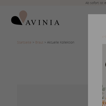
Ab sofort ist
Startseite
>
Braut
>
Aktuelle Kollektion
Nur ausg