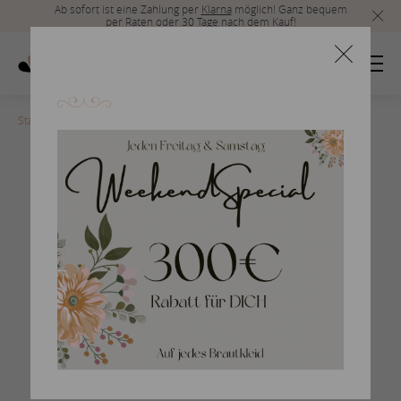
Ab sofort ist eine Zahlung per
Klarna
möglich! Ganz bequem
per Raten oder 30 Tage nach dem Kauf!
Startseite
>
UR101_full_wide
Plus Size