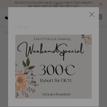
Ab sofort ist eine Zahlung per
Klarna
möglich! Ganz bequem
per Raten oder 30 Tage nach dem Kauf!
Startseite
>
sonstige-2017-592
Braut