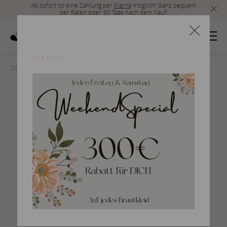
Ab sofort ist eine Zahlung per
Klarna
möglich! Ganz bequem
per Raten oder 30 Tage nach dem Kauf!
Startseite
>
san-patrick-2017-95
Braut