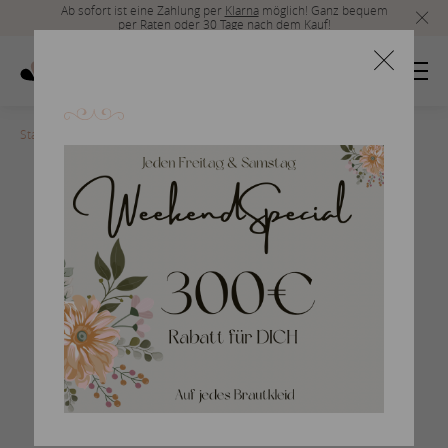
Ab sofort ist eine Zahlung per
Klarna
möglich! Ganz bequem
per Raten oder 30 Tage nach dem Kauf!
Startseite
>
san-patrick-2017-65
Braut