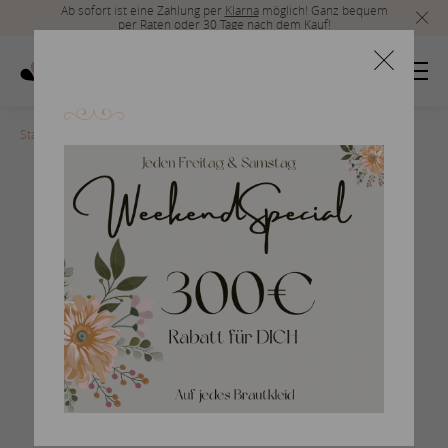
Ab sofort ist eine Zahlung per
Klarna
möglich! Ganz bequem
per Raten oder 30 Tage nach dem Kauf!
Startseite
>
san-patrick-2017-60
Braut