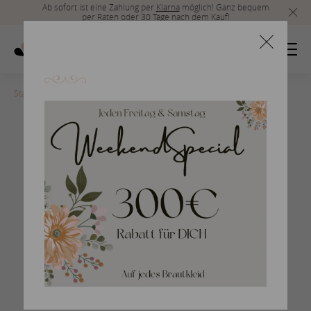
Ab sofort ist eine Zahlung per
Klarna
möglich! Ganz bequem
per Raten oder 30 Tage nach dem Kauf!
Startseite
>
san-patrick-2017-55
Braut