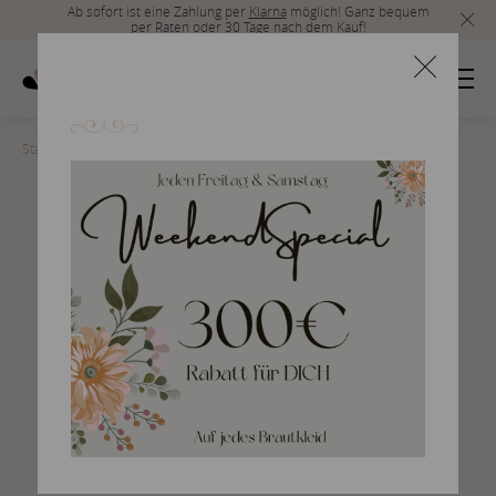
Ab sofort ist eine Zahlung per
Klarna
möglich! Ganz bequem
per Raten oder 30 Tage nach dem Kauf!
Startseite
>
san-patrick-2017-43
Braut