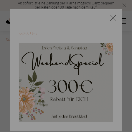
Ab sofort ist eine Zahlung per
Klarna
möglich! Ganz bequem
per Raten oder 30 Tage nach dem Kauf!
Startseite
>
san-patrick-2017-360
Braut