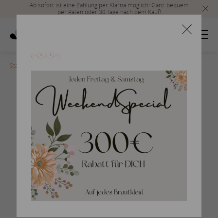
Ab sofort ist eine Zahlung per
Klarna
möglich! Ganz bequem
per Raten oder 30 Tage nach dem Kauf!
Startseite
>
san-patrick-2017-332
Braut