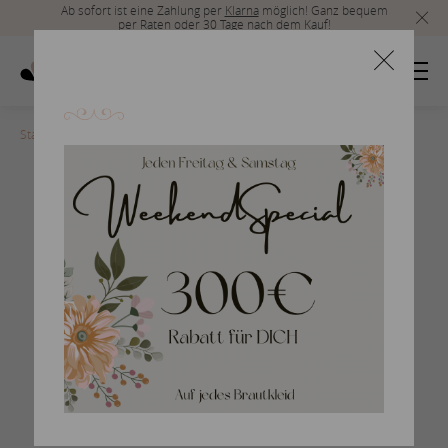
Ab sofort ist eine Zahlung per
Klarna
möglich! Ganz bequem
per Raten oder 30 Tage nach dem Kauf!
Startseite
>
san-patrick-2017-282
Braut