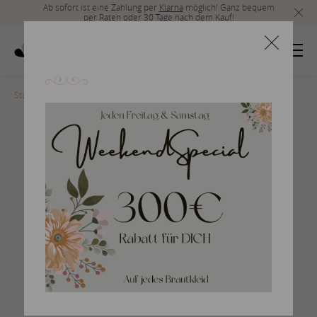
Ab sofort ist eine Zahlung per
Klarna
möglich! Ganz bequem
per Raten oder 30 Tage nach dem Kauf!
Startseite
>
san-patrick-2017-251
Braut