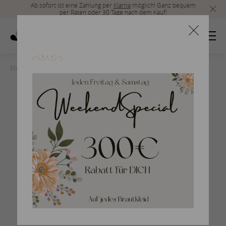
Ab sofort ist eine Zahlung per
Klarna
möglich! Ganz bequem
per Raten oder 30 Tage nach dem Kauf!
Startseite
>
san-patrick-2017-24
Braut