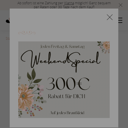
Ab sofort ist eine Zahlung per
Klarna
möglich! Ganz bequem
per Raten oder 30 Tage nach dem Kauf!
Startseite
>
san-patrick-2017-174
Braut