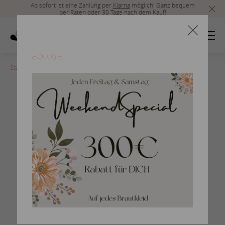
Ab sofort ist eine Zahlung per
Klarna
möglich! Ganz bequem
per Raten oder 30 Tage nach dem Kauf!
Startseite
>
san-patrick-2017-151
Braut