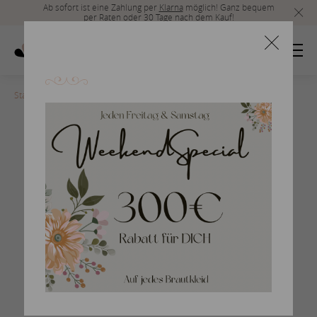
Ab sofort ist eine Zahlung per
Klarna
möglich! Ganz bequem
per Raten oder 30 Tage nach dem Kauf!
Startseite
>
rosa-clara-2017-35
Braut