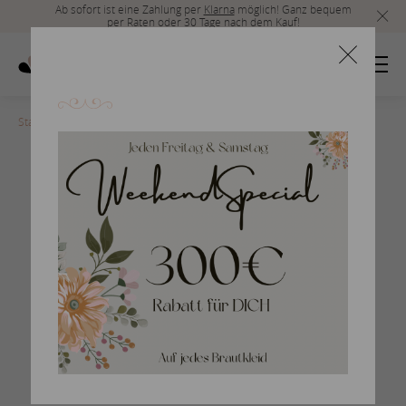
Ab sofort ist eine Zahlung per
Klarna
möglich! Ganz bequem
per Raten oder 30 Tage nach dem Kauf!
Startseite
>
rosa-clara-2017-29
Braut