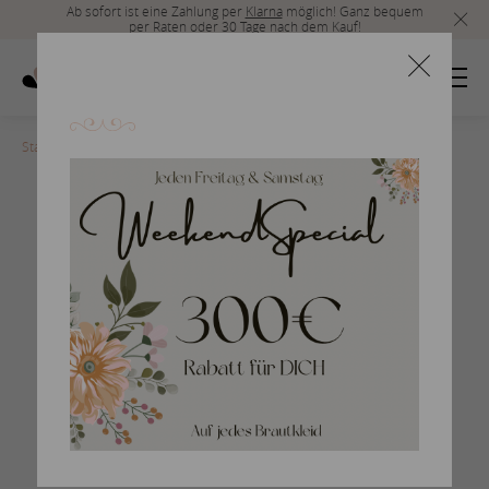
Ab sofort ist eine Zahlung per
Klarna
möglich! Ganz bequem
per Raten oder 30 Tage nach dem Kauf!
Startseite
>
rosa-clara-2017-1
Braut