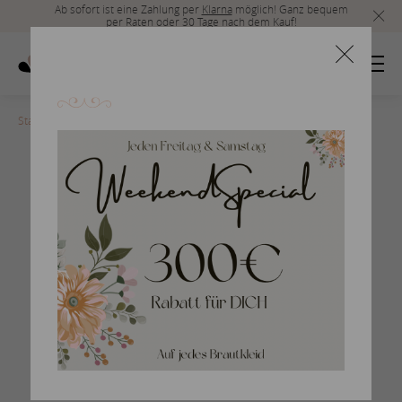
Ab sofort ist eine Zahlung per
Klarna
möglich! Ganz bequem
per Raten oder 30 Tage nach dem Kauf!
Startseite
>
Rembo Styling-2020-Go with the good Flow-1-lr
Hippie