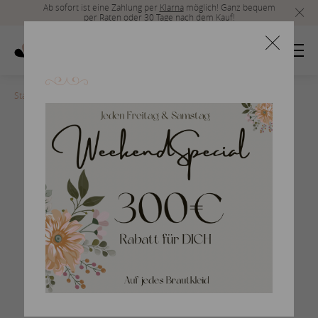
Ab sofort ist eine Zahlung per
Klarna
möglich! Ganz bequem
per Raten oder 30 Tage nach dem Kauf!
Startseite
>
pronovias-2018-10
Braut