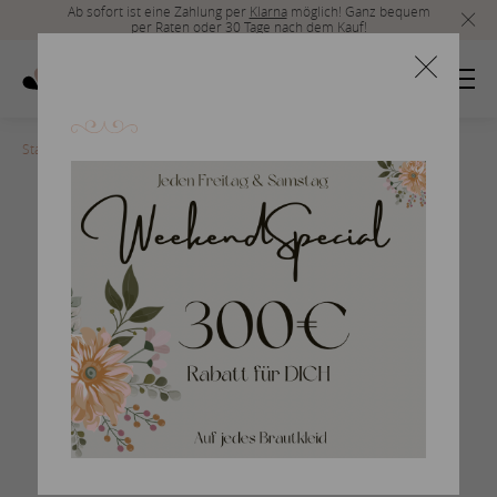
Ab sofort ist eine Zahlung per
Klarna
möglich! Ganz bequem
per Raten oder 30 Tage nach dem Kauf!
Startseite
>
NIA20321_1
Prinzessin