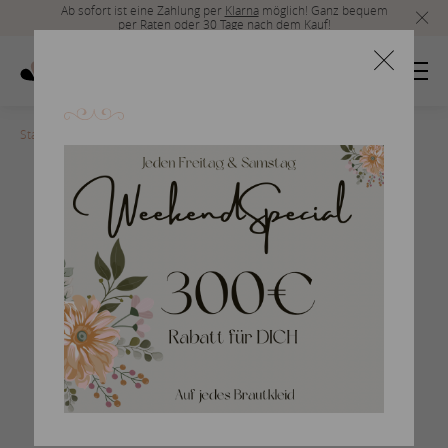
Ab sofort ist eine Zahlung per
Klarna
möglich! Ganz bequem
per Raten oder 30 Tage nach dem Kauf!
Startseite
>
Marylise-2020-Dream Lover-7-lr
Braut