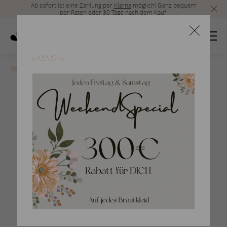
Ab sofort ist eine Zahlung per
Klarna
möglich! Ganz bequem
per Raten oder 30 Tage nach dem Kauf!
Startseite
>
LEONIS_ES-B
Plus Size