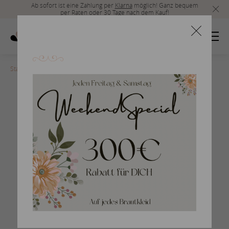
Ab sofort ist eine Zahlung per
Klarna
möglich! Ganz bequem
per Raten oder 30 Tage nach dem Kauf!
Startseite
>
ISIS-3
Empire