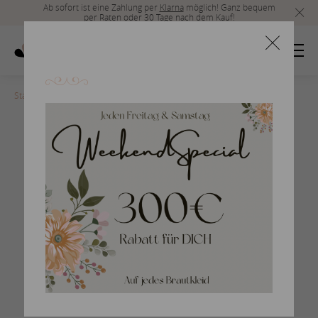
Ab sofort ist eine Zahlung per
Klarna
möglich! Ganz bequem
per Raten oder 30 Tage nach dem Kauf!
Startseite
>
Herrenmode_Acc_2019_49
Braumlutigam