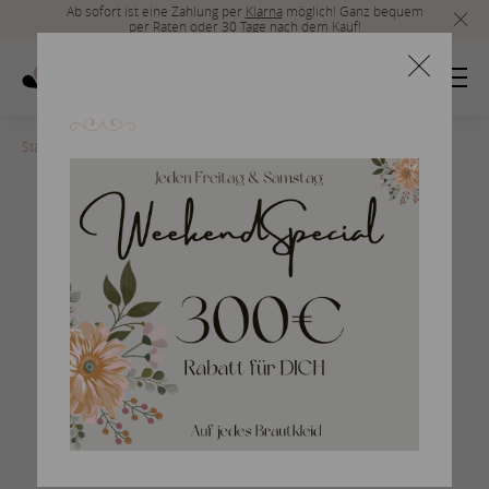
Ab sofort ist eine Zahlung per
Klarna
möglich! Ganz bequem
per Raten oder 30 Tage nach dem Kauf!
Startseite
>
Herrenmode_Acc_2019_29
Braumlutigam