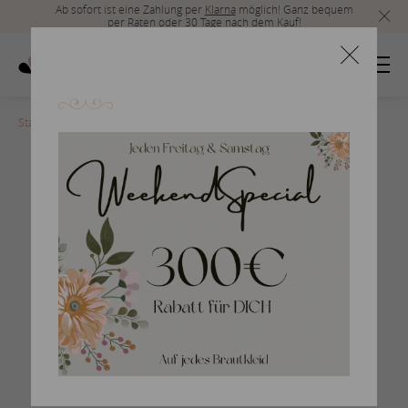
Ab sofort ist eine Zahlung per
Klarna
möglich! Ganz bequem
per Raten oder 30 Tage nach dem Kauf!
Startseite
>
Herrenmode_2019_6
Braumlutigam