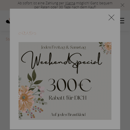
Ab sofort ist eine Zahlung per
Klarna
möglich! Ganz bequem
per Raten oder 30 Tage nach dem Kauf!
Startseite
>
Herrenmode_2019_33
Braumlutigam