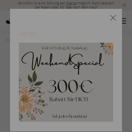
Ab sofort ist eine Zahlung per
Klarna
möglich! Ganz bequem
per Raten oder 30 Tage nach dem Kauf!
Startseite
>
Herrenmode_2019_18
Braumlutigam