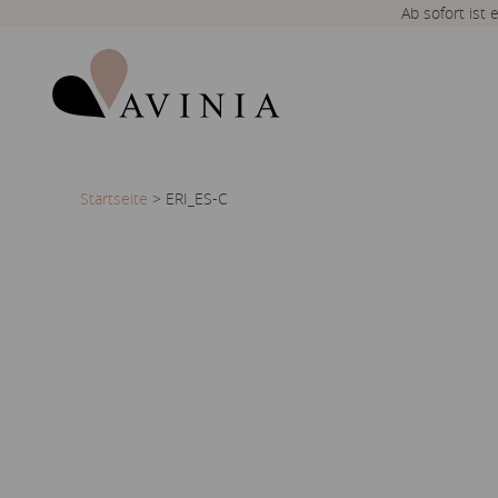
Ab sofort ist
Startseite
>
ERI_ES-C