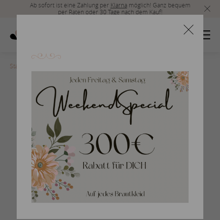
Ab sofort ist eine Zahlung per
Klarna
möglich! Ganz bequem
per Raten oder 30 Tage nach dem Kauf!
Startseite
>
EK1293_back
Prinzessin