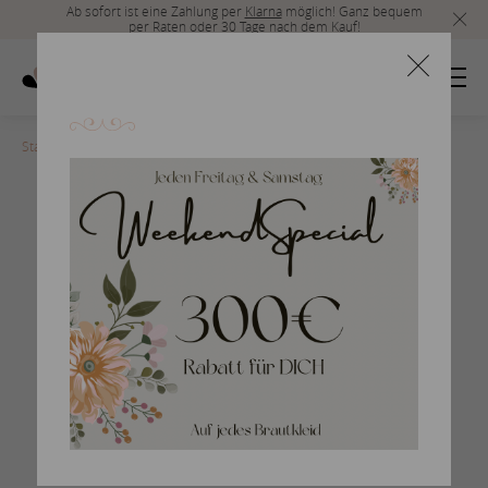
Ab sofort ist eine Zahlung per
Klarna
möglich! Ganz bequem
per Raten oder 30 Tage nach dem Kauf!
Startseite
>
DORADO-B
Hippie