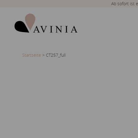
Ab sofort ist
Startseite
>
CT257_full