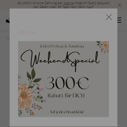
Ab sofort ist eine Zahlung per
Klarna
möglich! Ganz bequem
per Raten oder 30 Tage nach dem Kauf!
Startseite
>
Atlantis_DR1959_back
Vintage