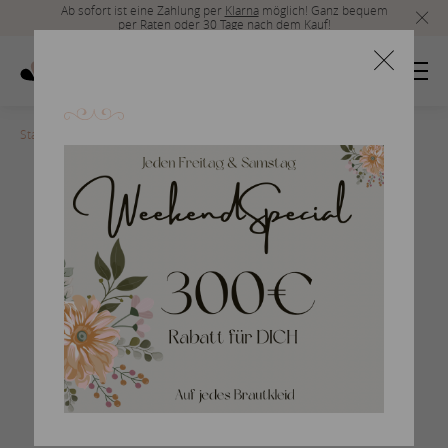
Ab sofort ist eine Zahlung per
Klarna
möglich! Ganz bequem
per Raten oder 30 Tage nach dem Kauf!
Startseite
>
Anzug_069
Braumlutigam