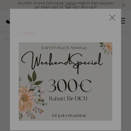
Ab sofort ist eine Zahlung per
Klarna
möglich! Ganz bequem
per Raten oder 30 Tage nach dem Kauf!
Startseite
>
4C1B9_1_NOVAK
Braut