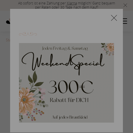
Ab sofort ist eine Zahlung per
Klarna
möglich! Ganz bequem
per Raten oder 30 Tage nach dem Kauf!
Startseite
>
10-Fit-and-Flair-2020
Fit and Flare