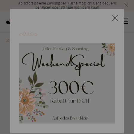
Ab sofort ist eine Zahlung per
Klarna
möglich! Ganz bequem
per Raten oder 30 Tage nach dem Kauf!
Startseite
>
067
Festmode