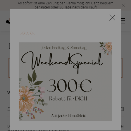
Ab sofort ist eine Zahlung per
Klarna
möglich! Ganz bequem
per Raten oder 30 Tage nach dem Kauf!
Dein Wunschtermin
Jetzt 200€ sparen!
– Durch unser WEEKEND-SPECIAL
(Freitag und Samstag).
Wann findet deine Hochzeit statt? *
Dein Hochzeitsdatum *
Das Hochzeitsdatum hilft uns bei der Terminvergabe und dir dabei