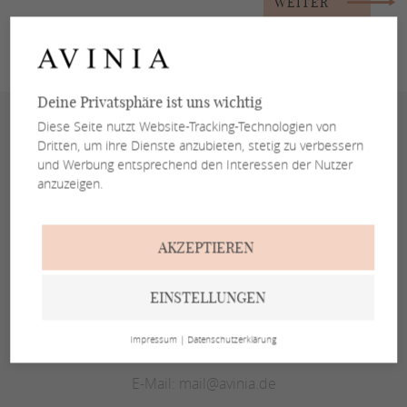
WEITER
Deine Privatsphäre ist uns wichtig
Diese Seite nutzt Website-Tracking-Technologien von
Dritten, um ihre Dienste anzubieten, stetig zu verbessern
und Werbung entsprechend den Interessen der Nutzer
anzuzeigen.
Kontakt
AKZEPTIEREN
AVINIA Brautmode
Inh. Ursula Erken
EINSTELLUNGEN
Kramstr.2
76829 Landau
Impressum
|
Datenschutzerklärung
Telefon:
+49 (0) 6341 - 95 95 80
E-Mail:
mail@avinia.de